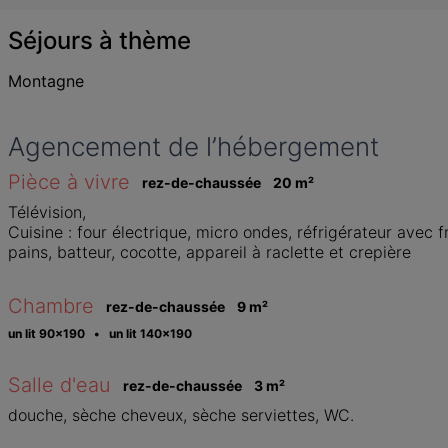
Séjours à thème
Montagne
Agencement de l’hébergement
Pièce à vivre
rez-de-chaussée
20
 m
²
Télévision, 

Cuisine : four électrique, micro ondes, réfrigérateur avec free
pains, batteur, cocotte, appareil à raclette et crepière
Chambre
rez-de-chaussée
9
 m
²
un lit 90x190   •   un lit 140x190
Salle d'eau
rez-de-chaussée
3
 m
²
douche, sèche cheveux, sèche serviettes, WC. 