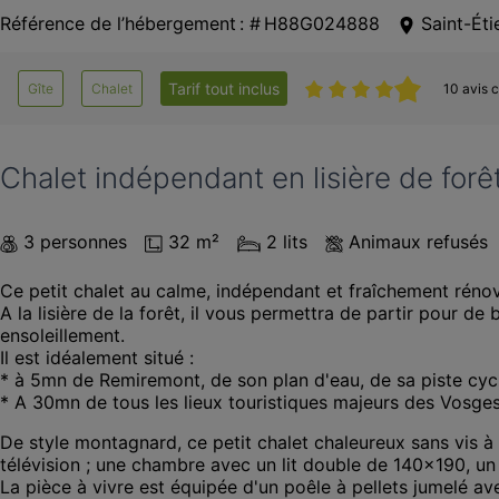
Référence de l’hébergement : # H88G024888
Saint-Ét
Tarif tout inclus
Gîte
Chalet
10 avis c
Chalet indépendant en lisière de forê
3 personnes
32 m²
2 lits
Animaux refusés
Ce petit chalet au calme, indépendant et fraîchement rénov
A la lisière de la forêt, il vous permettra de partir pour de
ensoleillement.

Il est idéalement situé :

* à 5mn de Remiremont, de son plan d'eau, de sa piste cyc
* A 30mn de tous les lieux touristiques majeurs des Vosge
De style montagnard, ce petit chalet chaleureux sans vis à
télévision ; une chambre avec un lit double de 140x190, un
La pièce à vivre est équipée d'un poêle à pellets jumelé ave