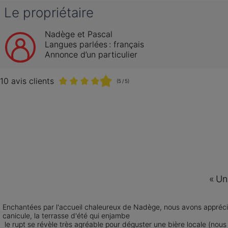
Le propriétaire
Nadège et Pascal
Langues parlées :
français
Annonce d’un particulier
10 avis clients
(5 / 5)
«
Un
Enchantées par l'accueil chaleureux de Nadège, nous avons apprécié
canicule, la terrasse d'été qui enjambe

 le rupt se révèle très agréable pour déguster une bière locale (no