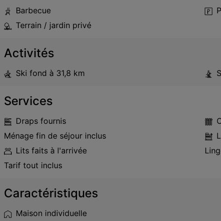
Barbecue
P
Terrain / jardin privé
Activités
Ski fond
à 31,8 km
S
Services
Draps fournis
C
Ménage fin de séjour inclus
L
Lits faits à l'arrivée
Ling
Tarif tout inclus
Caractéristiques
Maison individuelle