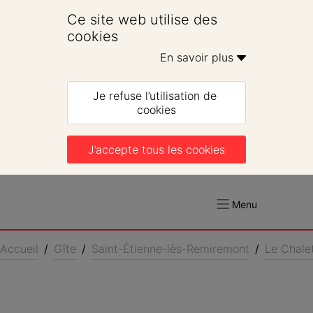
Ce site web utilise des 
cookies
En savoir plus 
Je refuse l’utilisation de 
cookies
J’accepte tous les cookies
Menu
Accueil
/
Gîte
/
Saint-Étienne-lès-Remiremont
/
Le Chale