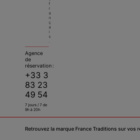
f
r
a
n
ç
a
i
s
.
Agence
de
réservation :
+33 3
83 23
49 54
7 jours / 7 de
9h à 20h
Retrouvez la marque France Traditions sur vos 