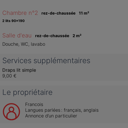
Chambre n°2
rez-de-chaussée
11
 m
²
2 lits 90x190
Salle d'eau
rez-de-chaussée
2
 m
²
Douche, WC, lavabo
Services supplémentaires
Draps lit simple
9,00 €
Le propriétaire
Francois
Langues parlées :
français
, 
anglais
Annonce d’un particulier