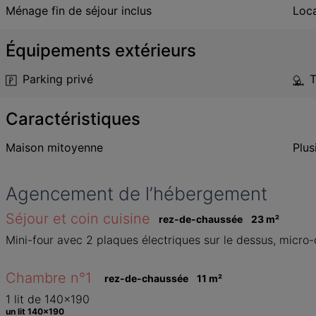
Ménage fin de séjour inclus
Loca
Équipements extérieurs
Parking privé
T
Caractéristiques
Maison mitoyenne
Plus
Agencement de l’hébergement
Séjour et coin cuisine
rez-de-chaussée
23
 m
²
Mini-four avec 2 plaques électriques sur le dessus, micro-ond
Chambre n°1 
rez-de-chaussée
11
 m
²
1 lit de 140x190 
un lit 140x190