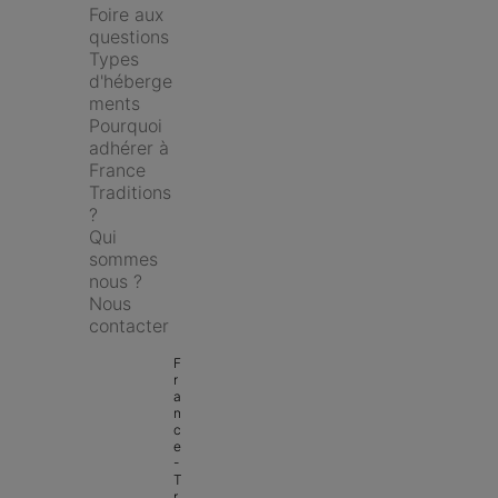
Foire aux 
questions
Types 
d'héberge
ments
Pourquoi 
adhérer à 
France 
Traditions 
?
Qui 
sommes 
nous ?
Nous 
contacter
F
r
a
n
c
e 
- 
T
r