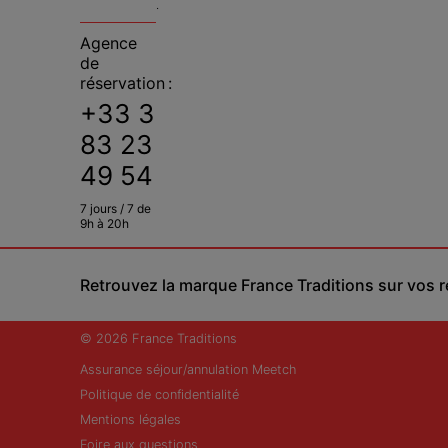
.
Agence
de
réservation :
+33 3
83 23
49 54
7 jours / 7 de
9h à 20h
Retrouvez la marque France Traditions sur vos 
© 2026 France Traditions
Assurance séjour/annulation Meetch
Politique de confidentialité
Mentions légales
Foire aux questions