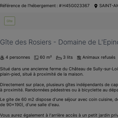
Référence de l’hébergement : # H45G023367
SAINT-A
Gîte
Gîte des Rosiers - Domaine de L'Epin
4 personnes
60 m²
3 lits
Animaux refusés
Situé dans une ancienne ferme du Château de Sully-sur-Loir
plain-pied, situé à proximité de la maison.

Directement sur place, plusieurs gîtes indépendants de capac
à proximité. Randonnées pédestres ou à bicyclette au dépa
Le gite de 60 m2 dispose d'une séjour avec coin cuisine, 
de 90x190), d'une salle d'eau. 

Vous aurez également à l'arrière accès à un petit jardin pri