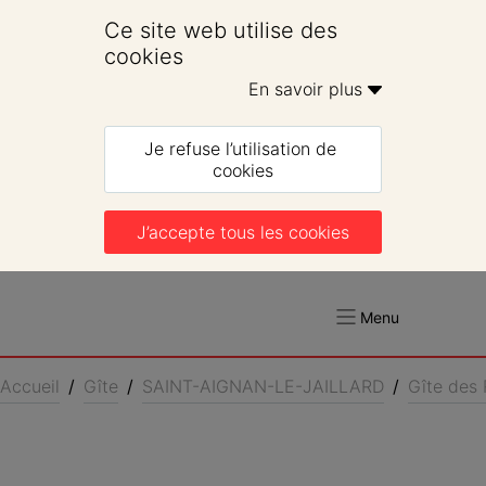
Ce site web utilise des 
cookies
En savoir plus 
Je refuse l’utilisation de 
cookies
J’accepte tous les cookies
Menu
Accueil
/
Gîte
/
SAINT-AIGNAN-LE-JAILLARD
/
Gîte des 