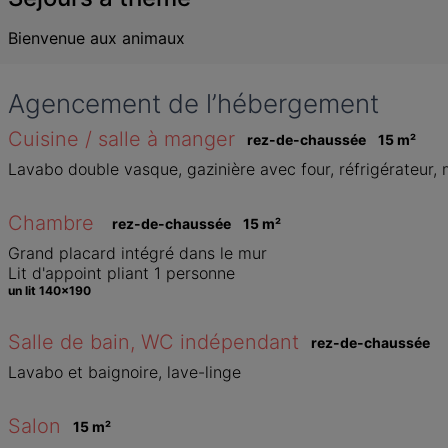
Bienvenue aux animaux
Agencement de l’hébergement
Cuisine / salle à manger
rez-de-chaussée
15
 m
²
Lavabo double vasque, gazinière avec four, réfrigérateur, 
Chambre 
rez-de-chaussée
15
 m
²
Grand placard intégré dans le mur

Lit d'appoint pliant 1 personne 
un lit 140x190
Salle de bain, WC indépendant
rez-de-chaussée
Lavabo et baignoire, lave-linge
Salon
15
 m
²