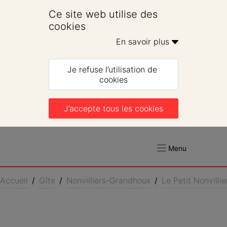
Ce site web utilise des 
cookies
En savoir plus 
Je refuse l’utilisation de 
cookies
J’accepte tous les cookies
Menu
Accueil
/
Gîte
/
Nonvilliers-Grandhoux
/
Le Petit Nonvillie