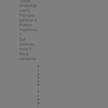
Types 
d'héberge
ments
Pourquoi 
adhérer à 
France 
Traditions 
?
Qui 
sommes 
nous ?
Nous 
contacter
F
r
a
n
c
e 
- 
T
r
a
d
i