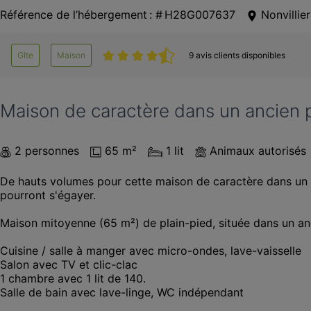
Référence de l’hébergement : # H28G007637
Nonvilli
Gîte
Maison
9 avis clients disponibles
Maison de caractère dans un ancien 
2 personnes
65 m²
1 lit
Animaux autorisés
De hauts volumes pour cette maison de caractère dans un an
pourront s'égayer.

Maison mitoyenne (65 m²) de plain-pied, située dans un an
Cuisine / salle à manger avec micro-ondes, lave-vaisselle

Salon avec TV et clic-clac 

1 chambre avec 1 lit de 140.

Salle de bain avec lave-linge, WC indépendant