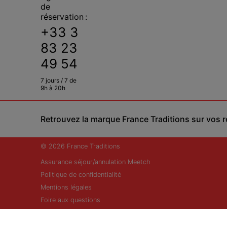
de
réservation :
+33 3
83 23
49 54
7 jours / 7 de
9h à 20h
Retrouvez la marque France Traditions sur vos 
© 2026 France Traditions
Assurance séjour/annulation Meetch
Politique de confidentialité
Mentions légales
Foire aux questions