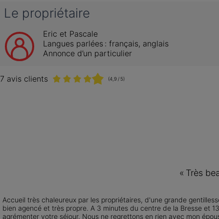
Le propriétaire
Eric et Pascale
Langues parlées :
français
, 
anglais
Annonce d’un particulier
7 avis clients
(4,9 / 5)
«
Très bea
Accueil très chaleureux par les propriétaires, d'une grande gentillesse
bien agencé et très propre. A 3 minutes du centre de la Bresse et 1
agrémenter votre séjour. Nous ne regrettons en rien avec mon épou