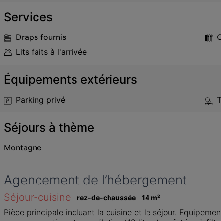
Services
Draps fournis
C
Lits faits à l'arrivée
Équipements extérieurs
Parking privé
T
Séjours à thème
Montagne
Agencement de l’hébergement
Séjour-cuisine
rez-de-chaussée
14
 m
²
Pièce principale incluant la cuisine et le séjour. Equipemen