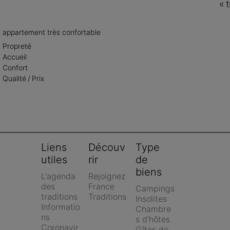
«
appartement très confortable
Propreté
Accueil
Confort
Qualité / Prix
Liens 
Découv
Type 
utiles
rir
de 
biens
L'agenda 
Rejoignez 
des 
France 
Campings
traditions
Traditions
Insolites
Informatio
Chambre
ns 
s d'hôtes
Coronavir
Gîtes de 