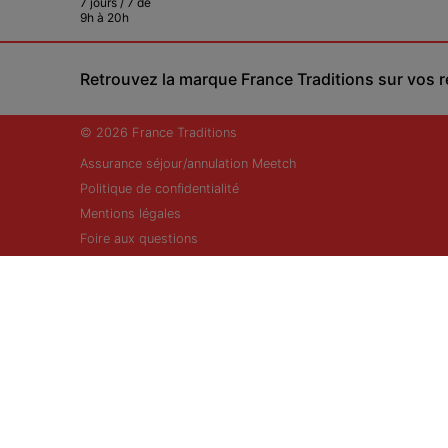
7 jours / 7 de
9h à 20h
Retrouvez la marque France Traditions sur vos 
© 2026 France Traditions
Assurance séjour/annulation Meetch
Politique de confidentialité
Mentions légales
Foire aux questions