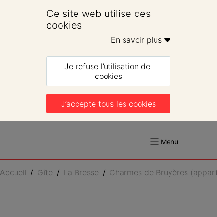
Ce site web utilise des 
cookies
En savoir plus 
Je refuse l’utilisation de 
cookies
J’accepte tous les cookies
Menu
Accueil
/
Gîte
/
La Bresse
/
Charmes de Bruyères (appar