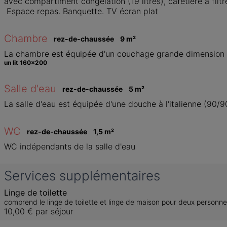
avec compartiment congélation (19 litres), cafetière à filtre,
 Espace repas. Banquette. TV écran plat
Chambre
rez-de-chaussée
9
 m
²
La chambre est équipée d'un couchage grande dimension (160
un lit 160x200
Salle d'eau
rez-de-chaussée
5
 m
²
La salle d'eau est équipée d'une douche à l'italienne (90
WC
rez-de-chaussée
1,5
 m
²
WC indépendants de la salle d'eau
Services supplémentaires
Linge de toilette
comprend le linge de toilette et linge de maison pour deux personn
10,00 €
par séjour