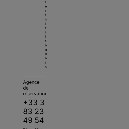
t
e
r
r
o
i
r
s 
f
r
a
n
ç
a
i
s
.
Agence
de
réservation :
+33 3
83 23
49 54