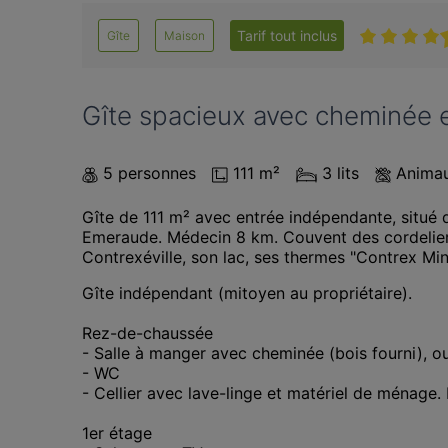
Tarif tout inclus
Gîte
Maison
Gîte spacieux avec cheminée e
5 personnes
111 m²
3 lits
Animau
Gîte de 111 m² avec entrée indépendante, situé d
Emeraude. Médecin 8 km. Couvent des cordeliers
Contrexéville, son lac, ses thermes "Contrex Mi
Gîte indépendant (mitoyen au propriétaire). 

Rez-de-chaussée 

- Salle à manger avec cheminée (bois fourni), ouv
- WC

- Cellier avec lave-linge et matériel de ménage.
1er étage
