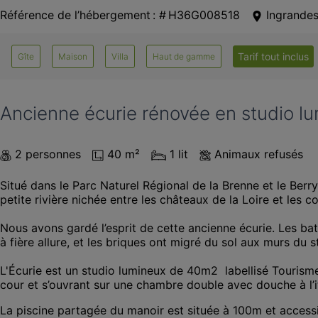
Référence de l’hébergement : # H36G008518
Ingrande
Tarif tout inclus
Gîte
Maison
Villa
Haut de gamme
Ancienne écurie rénovée en studio l
2 personnes
40 m²
1 lit
Animaux refusés
Situé dans le Parc Naturel Régional de la Brenne et le Ber
petite rivière nichée entre les châteaux de la Loire et les co
Nous avons gardé l’esprit de cette ancienne écurie. Les ba
à fière allure, et les briques ont migré du sol aux murs du 
L'Écurie est un studio lumineux de 40m2  labellisé Tourism
cour et s’ouvrant sur une chambre double avec douche à l’ital
La piscine partagée du manoir est située à 100m et accessi