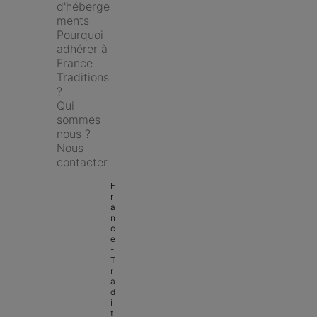
d'héberge
ments
Pourquoi 
adhérer à 
France 
Traditions 
?
Qui 
sommes 
nous ?
Nous 
contacter
F
r
a
n
c
e 
- 
T
r
a
d
i
t