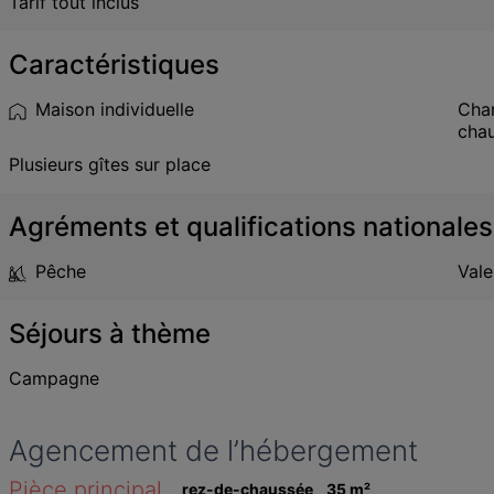
Tarif tout inclus
Caractéristiques
Maison individuelle
Cham
cha
Plusieurs gîtes sur place
Agréments et qualifications nationales
Pêche
Vale
Séjours à thème
Campagne
Agencement de l’hébergement
Pièce principal 
rez-de-chaussée
35
 m
²