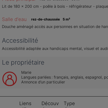
Lit de 180 x 200 cm - poêle à bois - réfrigérateur - plaque 
Salle d'eau 
rez-de-chaussée
5
 m
²
Douche aménagé accès aux personnes en situation de hand
Accessibilité
Accessibilité adaptée aux handicaps mental, visuel et audi
Le propriétaire
Marie
Langues parlées :
français
, 
anglais
, 
espagnol
, 
po
Annonce d’un particulier
Liens 
Découv
Type 