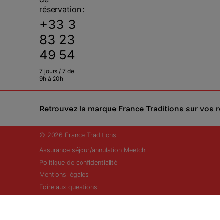
réservation :
+33 3
83 23
49 54
7 jours / 7 de
9h à 20h
Retrouvez la marque France Traditions sur vos 
© 2026 France Traditions
Assurance séjour/annulation Meetch
Politique de confidentialité
Mentions légales
Foire aux questions