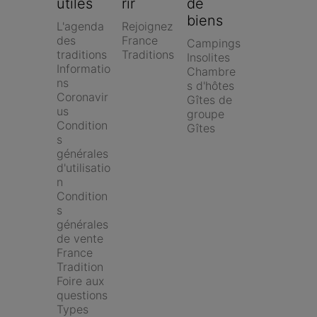
utiles
rir
de 
biens
L'agenda 
Rejoignez 
des 
France 
Campings
traditions
Traditions
Insolites
Informatio
Chambre
ns 
s d'hôtes
Coronavir
Gîtes de 
us
groupe
Condition
Gîtes
s 
générales 
d'utilisatio
n
Condition
s 
générales 
de vente 
France 
Tradition
Foire aux 
questions
Types 