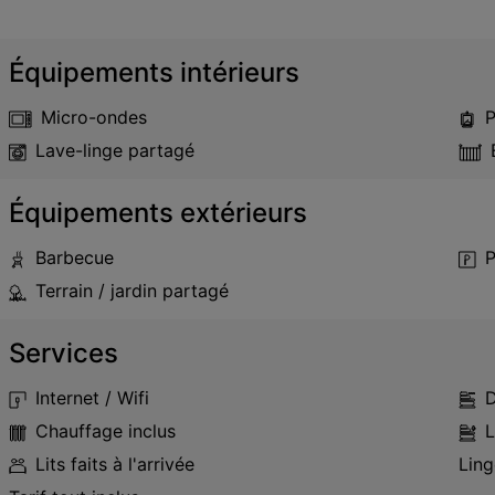
Équipements intérieurs
Micro-ondes
P
Lave-linge partagé
Équipements extérieurs
Barbecue
P
Terrain / jardin partagé
Services
Internet / Wifi
D
Chauffage inclus
L
Lits faits à l'arrivée
Ling