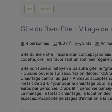
Gîte
Maison
Gîte du Bien-Etre - Village de
4 personnes
100 m²
3 lits
Anima
Gîte du Bien-Être, inspiré d'un concept japona
couette, oreillers favorisant un sommeil régénér
Gîte non fumeur mitoyen à un autre gîte, le "gîte 
- Cuisine ouverte sur séjour/salon (lecteur CD/rad
Chauffage central au gaz - Animaux acceptés sous
Forfait de 23 € / jour pour le chauffage pour la 
euros par personne. Draps lit 1 personne par séjo
Le ménage, le forfait chauffage, la location des 
espèces. Possibilité de stages d'initiation à la c