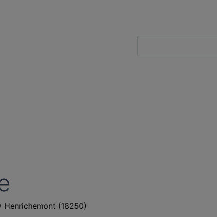
e
Henrichemont
(
18250
)