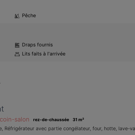
Pêche
Draps fournis
Lits faits à l'arrivée
-
t
 coin-salon
rez-de-chaussée
31
 m
²
Réfrigérateur avec partie congélateur, four, hotte, lave-vaiss