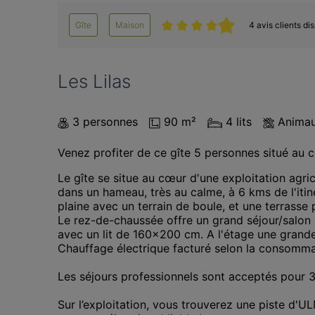
Gîte
Maison
4 avis clients di
Les Lilas
3 personnes
90 m²
4 lits
Animau
Venez profiter de ce gîte 5 personnes situé au 
Le gîte se situe au cœur d'une exploitation agri
dans un hameau, très au calme, à 6 kms de l'itiné
plaine avec un terrain de boule, et une terrasse p
Le rez-de-chaussée offre un grand séjour/salon 
avec un lit de 160x200 cm. A l'étage une grande
Chauffage électrique facturé selon la consommat
Les séjours professionnels sont acceptés pour 3 
Sur l’exploitation, vous trouverez une piste d'ULM