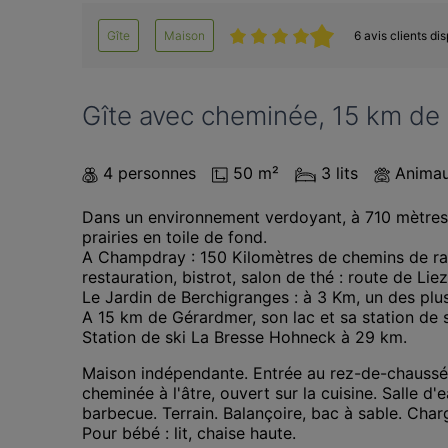
Gîte
Maison
6 avis clients di
Gîte avec cheminée, 15 km de
4 personnes
50 m²
3 lits
Animau
Dans un environnement verdoyant, à 710 mètres d'
prairies en toile de fond. 

A Champdray : 150 Kilomètres de chemins de rand
restauration, bistrot, salon de thé : route de 
Le Jardin de Berchigranges : à 3 Km, un des plus
A 15 km de Gérardmer, son lac et sa station de s
Station de ski La Bresse Hohneck à 29 km.
Maison indépendante. Entrée au rez-de-chaussée. 
cheminée à l'âtre, ouvert sur la cuisine. Salle d
barbecue. Terrain. Balançoire, bac à sable. Charg
Pour bébé : lit, chaise haute.