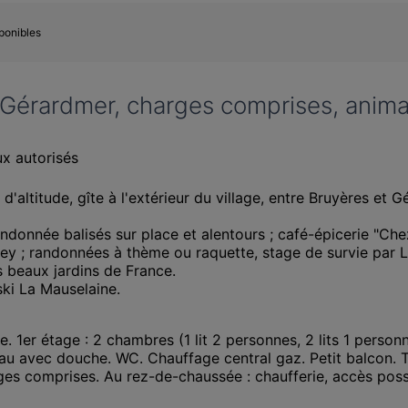
sponibles
 Gérardmer, charges comprises, anim
x autorisés
altitude, gîte à l'extérieur du village, entre Bruyères et G
onnée balisés sur place et alentours ; café-épicerie "Chez 
Liezey ; randonnées à thème ou raquette, stage de survie pa
 beaux jardins de France. 

ki La Mauselaine.

1er étage : 2 chambres (1 lit 2 personnes, 2 lits 1 personne
'eau avec douche. WC. Chauffage central gaz. Petit balcon. T
es comprises. Au rez-de-chaussée : chaufferie, accès possibl