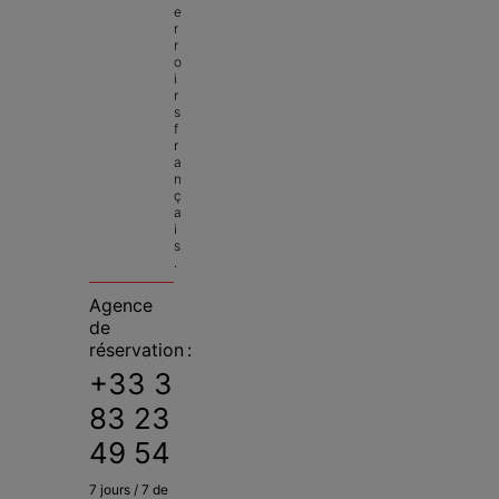
e
r
r
o
i
r
s 
f
r
a
n
ç
a
i
s
.
Agence
de
réservation :
+33 3
83 23
49 54
7 jours / 7 de