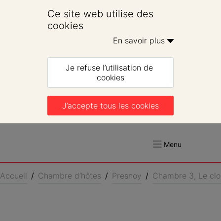
Ce site web utilise des 
cookies
En savoir plus 
Je refuse l’utilisation de 
cookies
J’accepte tous les cookies
Menu
Accueil
/
Chambre d’hôtes
/
Presnoy
/
Chambre 3, Le clo