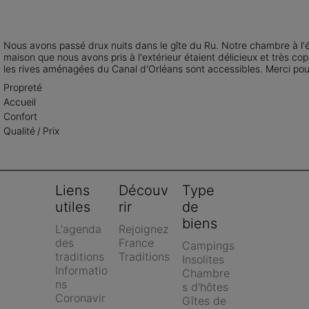
Nous avons passé drux nuits dans le gîte du Ru. Notre chambre à l'éta
maison que nous avons pris à l'extérieur étaient délicieux et très co
les rives aménagées du Canal d'Orléans sont accessibles. Merci pour l
Propreté
Accueil
Confort
Qualité / Prix
Liens 
Découv
Type 
utiles
rir
de 
biens
L'agenda 
Rejoignez 
des 
France 
Campings
traditions
Traditions
Insolites
Informatio
Chambre
ns 
s d'hôtes
Coronavir
Gîtes de 