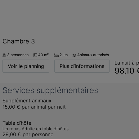
Chambre 3
3 personnes
40 m²
2 lits
Animaux autorisés
La nuit à p
Voir le planning
Plus d’informations
98,10 
Services supplémentaires
Supplément animaux
15,00 €
par animal par nuit
Table d’hôte
Un repas Adulte en table d'hôtes
29,00 €
par personne