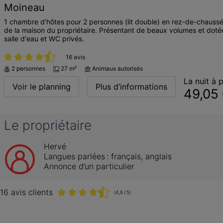
Moineau
1 chambre d'hôtes pour 2 personnes (lit double) en rez-de-chaus
de la maison du propriétaire. Présentant de beaux volumes et dot
salle d'eau et WC privés.
16 avis
2 personnes
27 m²
Animaux autorisés
La nuit à p
Voir le planning
Plus d’informations
49,05
Le propriétaire
Hervé
Langues parlées :
français
, 
anglais
Annonce d’un particulier
16 avis clients
(4,6 / 5)