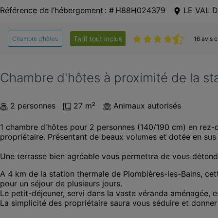
Référence de l’hébergement : # H88H024379
LE VAL D
Tarif tout inclus
Chambre d’hôtes
16 avis c
Chambre d'hôtes à proximité de la st
2 personnes
27 m²
Animaux autorisés
1 chambre d'hôtes pour 2 personnes (140/190 cm) en rez-
propriétaire. Présentant de beaux volumes et dotée en sus
Une terrasse bien agréable vous permettra de vous détendre 
A 4 km de la station thermale de Plombières-les-Bains, cet
pour un séjour de plusieurs jours. 

Le petit-déjeuner, servi dans la vaste véranda aménagée, est
La simplicité des propriétaire saura vous séduire et donner