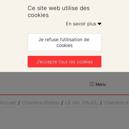
Ce site web utilise des 
cookies
En savoir plus 
Je refuse l’utilisation de 
cookies
J’accepte tous les cookies
Menu
Accueil
/
Chambre d’hôtes
/
LE VAL D'AJOL
/
Chambre d'