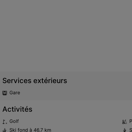
Services extérieurs
Gare
Activités
Golf
P
Ski fond
à 46,7 km
S