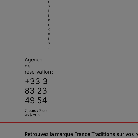
r
s 
f
r
a
n
ç
a
i
s
.
Agence
de
réservation :
+33 3
83 23
49 54
7 jours / 7 de
9h à 20h
Retrouvez la marque France Traditions sur vos 