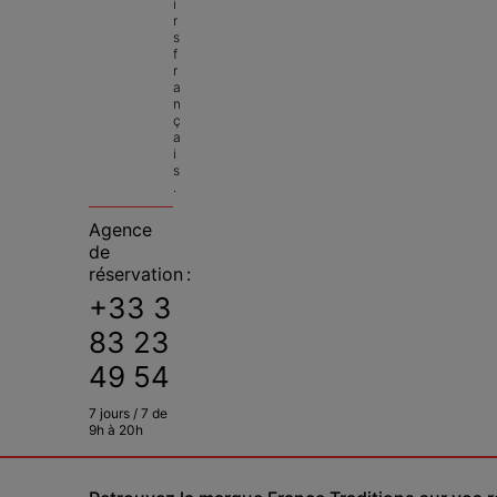
i
r
s 
f
r
a
n
ç
a
i
s
.
Agence
de
réservation :
+33 3
83 23
49 54
7 jours / 7 de
9h à 20h