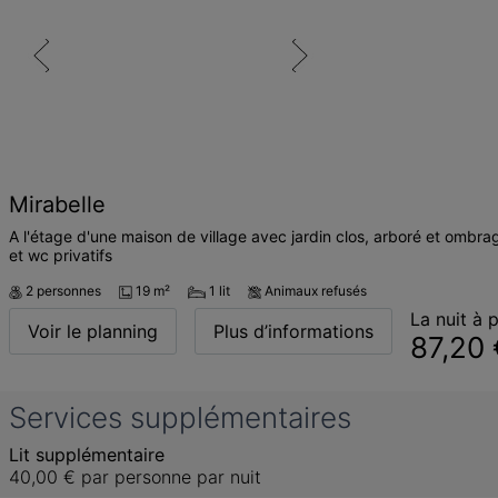
Mirabelle
A l'étage d'une maison de village avec jardin clos, arboré et ombr
et wc privatifs
2 personnes
19 m²
1 lit
Animaux refusés
La nuit à p
Voir le planning
Plus d’informations
87,20 
Services supplémentaires
Lit supplémentaire
40,00 €
par personne par nuit