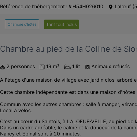
Référence de l’hébergement : # H54H026010
Lalœuf
(
5
Tarif tout inclus
Chambre d’hôtes
Chambre au pied de la Colline de Sio
2 personnes
19 m²
1 lit
Animaux refusés
A l'étage d'une maison de village avec jardin clos, arboré 
Cette chambre indépendante est dans une maison d'hôtes o
Commun avec les autres chambres : salle à manger, véranda
Local à vélos.
C'est au cœur du Saintois, à LALOEUF-VELLE, au pied de la 
Dans un cadre agréable, le calme et la douceur de la camp
Nancy et Epinal sont à 20 minutes.