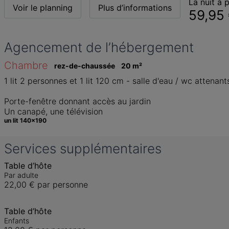
La nuit à p
Voir le planning
Plus d’informations
59,95
Agencement de l’hébergement
Chambre
rez-de-chaussée
20
 m
²
1 lit 2 personnes et 1 lit 120 cm - salle d'eau / wc attenants
Porte-fenêtre donnant accès au jardin

Un canapé, une télévision
un lit 140x190
Services supplémentaires
Table d’hôte
Par adulte
22,00 €
par personne
Table d’hôte
Enfants