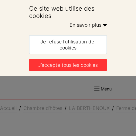
Ce site web utilise des 
cookies
En savoir plus 
Je refuse l’utilisation de 
cookies
J’accepte tous les cookies
Menu
Accueil
/
Chambre d’hôtes
/
LA BERTHENOUX
/
Ferme d