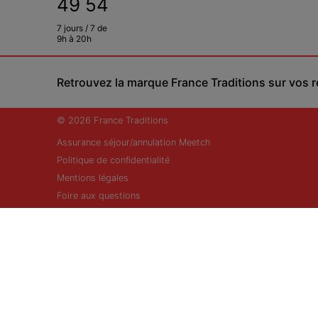
49 54
7 jours / 7 de
9h à 20h
Retrouvez la marque France Traditions sur vos 
© 2026 France Traditions
Assurance séjour/annulation Meetch
Politique de confidentialité
Mentions légales
Foire aux questions