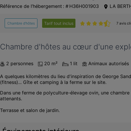
Référence de l’hébergement : # H36H001903
LA BERT
Tarif tout inclus
Chambre d’hôtes
7 avis cl
Chambre d'hôtes au cœur d'une exploi
2 personnes
20 m²
1 lit
Animaux autorisés
A quelques kilomètres du lieu d'inspiration de George Sand
(fitness)... Gîte et camping à la ferme sur le site.
Dans une ferme de polyculture-élevage ovin, une chambre d'
attenants. 

Terrasse et salon de jardin.