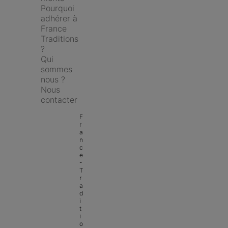
Pourquoi 
adhérer à 
France 
Traditions 
?
Qui 
sommes 
nous ?
Nous 
contacter
F
r
a
n
c
e 
- 
T
r
a
d
i
t
i
o