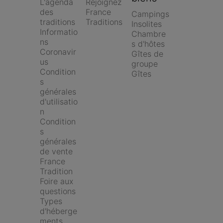
L'agenda 
Rejoignez 
des 
France 
Campings
traditions
Traditions
Insolites
Informatio
Chambre
ns 
s d'hôtes
Coronavir
Gîtes de 
us
groupe
Condition
Gîtes
s 
générales 
d'utilisatio
n
Condition
s 
générales 
de vente 
France 
Tradition
Foire aux 
questions
Types 
d'héberge
ments