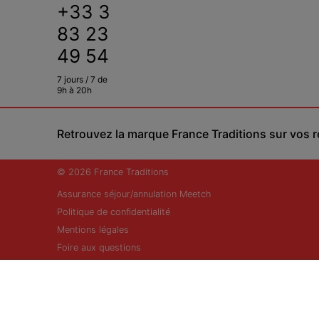
+33 3
83 23
49 54
7 jours / 7 de
9h à 20h
Retrouvez la marque France Traditions sur vos 
© 2026 France Traditions
Assurance séjour/annulation Meetch
Politique de confidentialité
Mentions légales
Foire aux questions