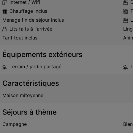
Internet / Wifi
D
Chauffage inclus
T
Ménage fin de séjour inclus
L
Lits faits à l'arrivée
Ling
Tarif tout inclus
Anim
Équipements extérieurs
Terrain / jardin partagé
T
Caractéristiques
Maison mitoyenne
Séjours à thème
Campagne
Bie