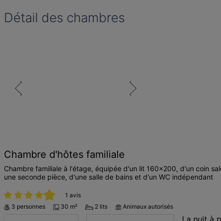
Détail des chambres
Chambre d'hôtes familiale
Chambre familiale à l'étage, équipée d'un lit 160x200, d'un coin sa
une seconde pièce, d'une salle de bains et d'un WC indépendant
1 avis
3 personnes
30 m²
2 lits
Animaux autorisés
La nuit à p