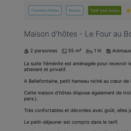
Tarif tout inclus
Chambre d’hôtes
Maison
Maison d'hôtes - Le Four au B
2 personnes
55 m²
1 lit
Animaux
La suite Yéménite est aménagée pour recevoir le
attenant et privatif.

A Bellefontaine, petit hameau niché au cœur de l
Cette maison d'hôtes dispose également de trois aut
pers.).

Très confortables et décorées avec goût, elles jo
Le petit-déjeuner est compris dans le tarif.