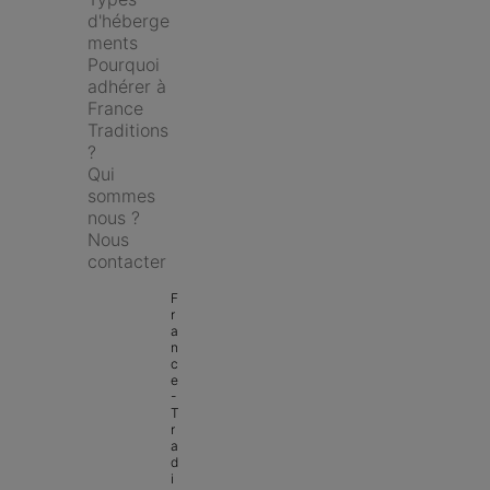
d'héberge
ments
Pourquoi 
adhérer à 
France 
Traditions 
?
Qui 
sommes 
nous ?
Nous 
contacter
F
r
a
n
c
e 
- 
T
r
a
d
i