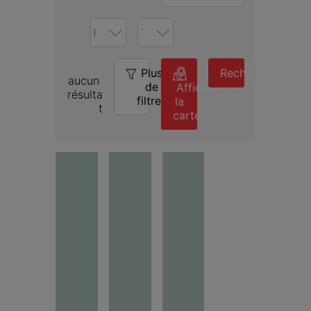
Plus
0
Rechercher
aucun 
de
Afficher
résulta
filtres
la
t
carte