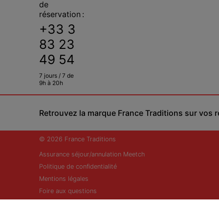
de
réservation :
+33 3
83 23
49 54
7 jours / 7 de
9h à 20h
Retrouvez la marque France Traditions sur vos 
© 2026 France Traditions
Assurance séjour/annulation Meetch
Politique de confidentialité
Mentions légales
Foire aux questions