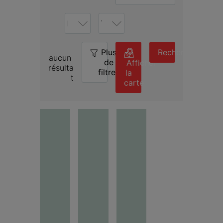
Plus
0
Rechercher
aucun 
de
Afficher
résulta
filtres
la
t
carte