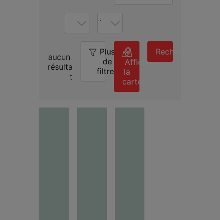
Plus
0
Rechercher
aucun 
de
Afficher
résulta
filtres
la
t
carte