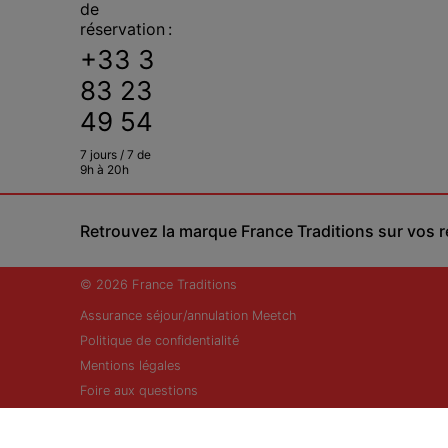
de
réservation :
+33 3
83 23
49 54
7 jours / 7 de
9h à 20h
Retrouvez la marque France Traditions sur vos 
© 2026 France Traditions
Assurance séjour/annulation Meetch
Politique de confidentialité
Mentions légales
Foire aux questions