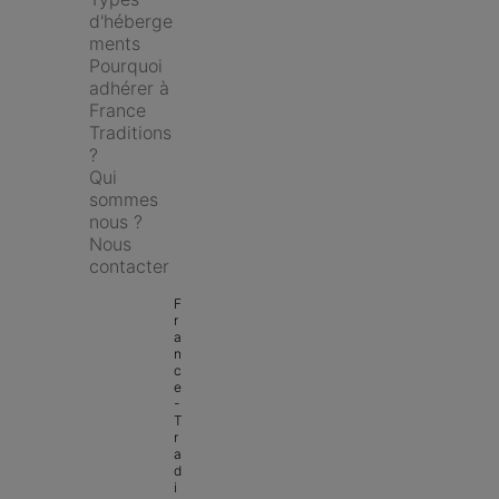
d'héberge
ments
Pourquoi 
adhérer à 
France 
Traditions 
?
Qui 
sommes 
nous ?
Nous 
contacter
F
r
a
n
c
e 
- 
T
r
a
d
i