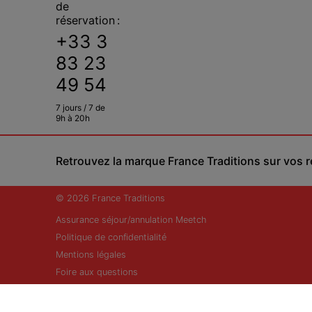
de
réservation :
+33 3
83 23
49 54
7 jours / 7 de
9h à 20h
Retrouvez la marque France Traditions sur vos 
© 2026 France Traditions
Assurance séjour/annulation Meetch
Politique de confidentialité
Mentions légales
Foire aux questions