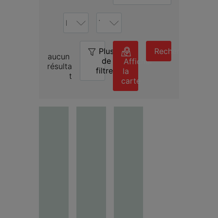
Plus
0
Rechercher
aucun 
de
Afficher
résulta
filtres
la
t
carte