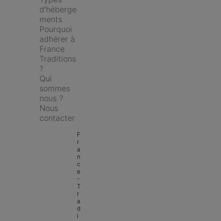
d'héberge
ments
Pourquoi 
adhérer à 
France 
Traditions 
?
Qui 
sommes 
nous ?
Nous 
contacter
F
r
a
n
c
e 
- 
T
r
a
d
i