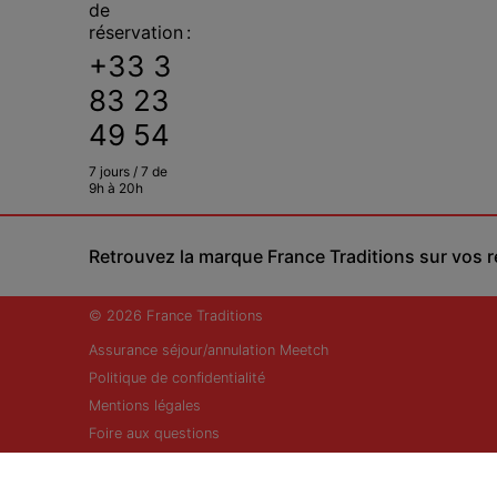
de
réservation :
+33 3
83 23
49 54
7 jours / 7 de
9h à 20h
Retrouvez la marque France Traditions sur vos 
© 2026 France Traditions
Assurance séjour/annulation Meetch
Politique de confidentialité
Mentions légales
Foire aux questions