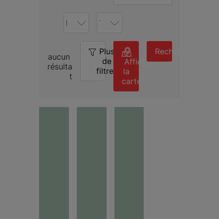
Plus
0
Rechercher
aucun 
de
Afficher
résulta
filtres
la
t
carte