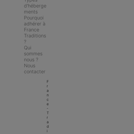
d'héberge
ments
Pourquoi 
adhérer à 
France 
Traditions 
?
Qui 
sommes 
nous ?
Nous 
contacter
F
r
a
n
c
e 
- 
T
r
a
d
i