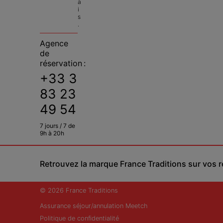
a
i
s
.
Agence
de
réservation :
+33 3
83 23
49 54
7 jours / 7 de
9h à 20h
Retrouvez la marque France Traditions sur vos 
© 2026 France Traditions
Assurance séjour/annulation Meetch
Politique de confidentialité