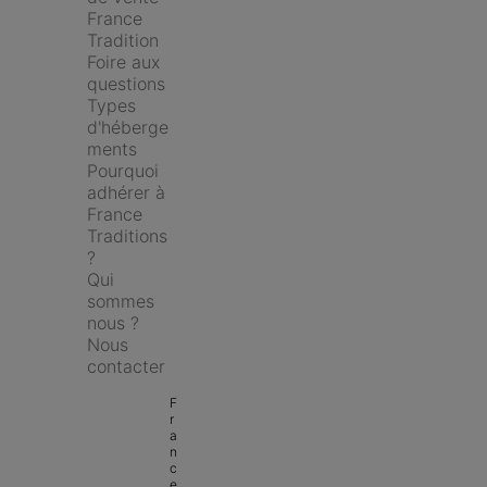
France 
Tradition
Foire aux 
questions
Types 
d'héberge
ments
Pourquoi 
adhérer à 
France 
Traditions 
?
Qui 
sommes 
nous ?
Nous 
contacter
F
r
a
n
c
e 