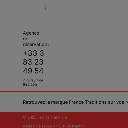
n
ç
a
i
s
.
Agence
de
réservation :
+33 3
83 23
49 54
7 jours / 7 de
9h à 20h
Retrouvez la marque France Traditions sur vos 
© 2026 France Traditions
Assurance séjour/annulation Meetch