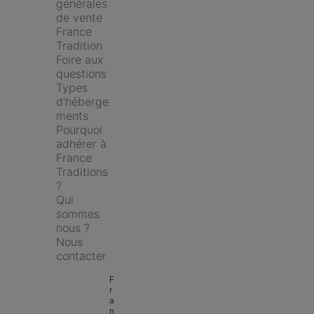
générales 
de vente 
France 
Tradition
Foire aux 
questions
Types 
d'héberge
ments
Pourquoi 
adhérer à 
France 
Traditions 
?
Qui 
sommes 
nous ?
Nous 
contacter
F
r
a
n