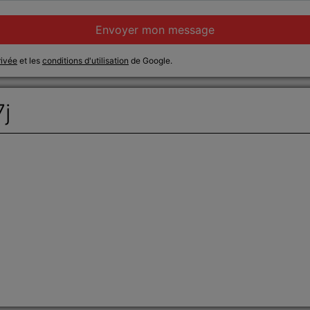
Envoyer mon message
rivée
et les
conditions d'utilisation
de Google.
7j