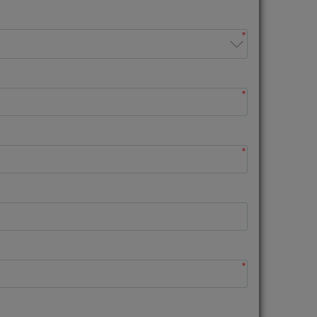
*
*
*
*