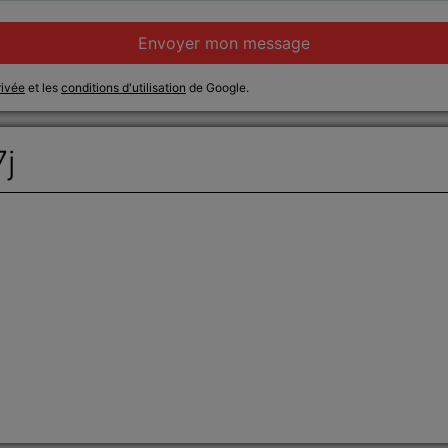
Envoyer mon message
rivée
et les
conditions d'utilisation
de Google.
7j