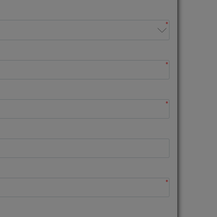
*
*
*
*