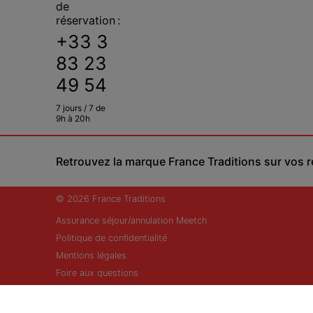
de
réservation :
+33 3
83 23
49 54
7 jours / 7 de
9h à 20h
Retrouvez la marque France Traditions sur vos 
© 2026 France Traditions
Assurance séjour/annulation Meetch
Politique de confidentialité
Mentions légales
Foire aux questions