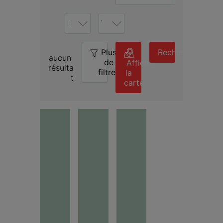
Plus
0
Rechercher
aucun 
de
Afficher
résulta
filtres
la
t
carte