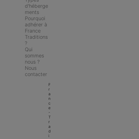
d'héberge
ments
Pourquoi 
adhérer à 
France 
Traditions 
?
Qui 
sommes 
nous ?
Nous 
contacter
F
r
a
n
c
e 
- 
T
r
a
d
i