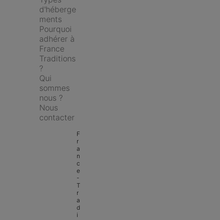
d'héberge
ments
Pourquoi 
adhérer à 
France 
Traditions 
?
Qui 
sommes 
nous ?
Nous 
contacter
F
r
a
n
c
e 
- 
T
r
a
d
i