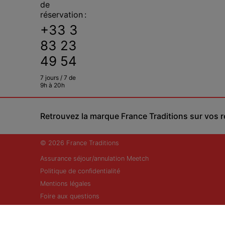
de
réservation :
+33 3
83 23
49 54
7 jours / 7 de
9h à 20h
Retrouvez la marque France Traditions sur vos 
© 2026 France Traditions
Assurance séjour/annulation Meetch
Politique de confidentialité
Mentions légales
Foire aux questions