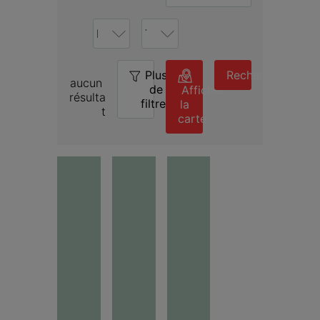
Plus
0
Rechercher
aucun 
de
Afficher
résulta
filtres
la
t
carte