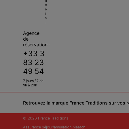
n
ç
a
i
s
.
Agence
de
réservation :
+33 3
83 23
49 54
7 jours / 7 de
9h à 20h
Retrouvez la marque France Traditions sur vos 
© 2026 France Traditions
Assurance séjour/annulation Meetch