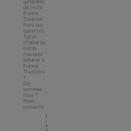
générales 
de vente 
France 
Tradition
Foire aux 
questions
Types 
d'héberge
ments
Pourquoi 
adhérer à 
France 
Traditions 
?
Qui 
sommes 
nous ?
Nous 
contacter
F
r
a
n