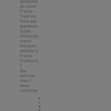
générales 
de vente 
France 
Tradition
Foire aux 
questions
Types 
d'héberge
ments
Pourquoi 
adhérer à 
France 
Traditions 
?
Qui 
sommes 
nous ?
Nous 
contacter
F
r
a
n