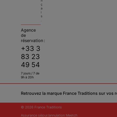
n
ç
a
i
s
.
Agence
de
réservation :
+33 3
83 23
49 54
7 jours / 7 de
9h à 20h
Retrouvez la marque France Traditions sur vos 
© 2026 France Traditions
Assurance séjour/annulation Meetch