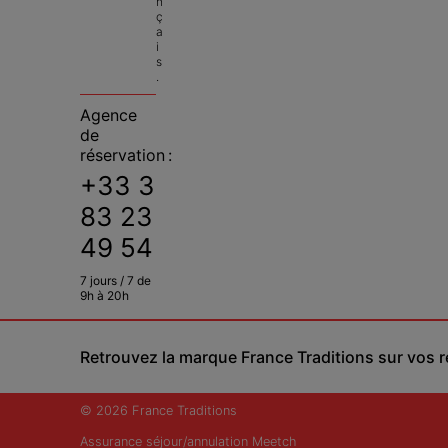
n
ç
a
i
s
.
Agence
de
réservation :
+33 3
83 23
49 54
7 jours / 7 de
9h à 20h
Retrouvez la marque France Traditions sur vos 
© 2026 France Traditions
Assurance séjour/annulation Meetch