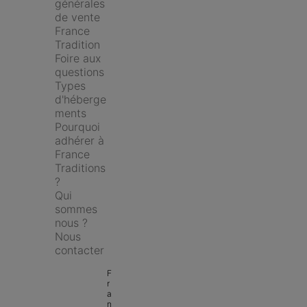
générales 
de vente 
France 
Tradition
Foire aux 
questions
Types 
d'héberge
ments
Pourquoi 
adhérer à 
France 
Traditions 
?
Qui 
sommes 
nous ?
Nous 
contacter
F
r
a
n