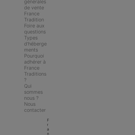
générales 
de vente 
France 
Tradition
Foire aux 
questions
Types 
d'héberge
ments
Pourquoi 
adhérer à 
France 
Traditions 
?
Qui 
sommes 
nous ?
Nous 
contacter
F
r
a
n