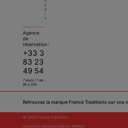
n
ç
a
i
s
.
Agence
de
réservation :
+33 3
83 23
49 54
7 jours / 7 de
9h à 20h
Retrouvez la marque France Traditions sur vos 
© 2026 France Traditions
Assurance séjour/annulation Meetch