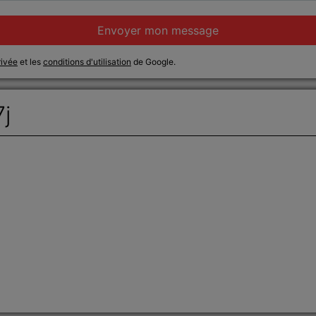
Envoyer mon message
rivée
et les
conditions d'utilisation
de Google.
7j