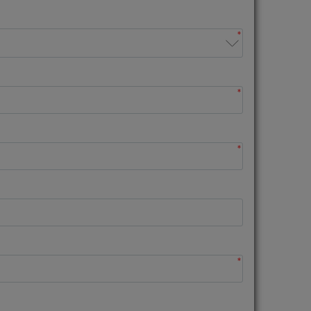
*
*
*
*