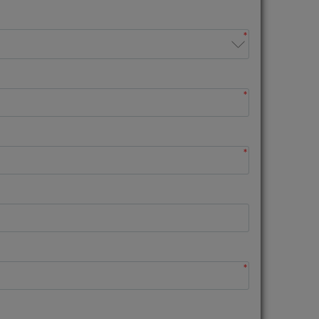
*
*
*
*