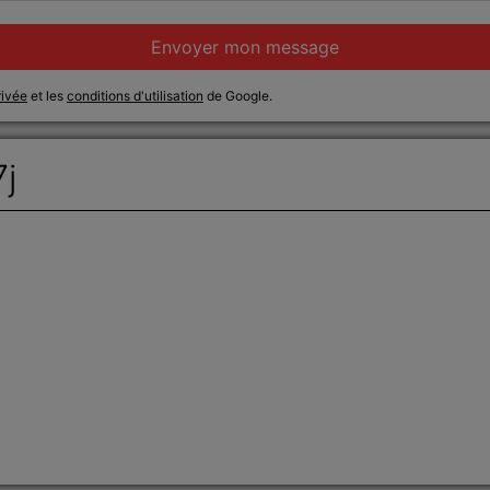
Envoyer mon message
rivée
et les
conditions d'utilisation
de Google.
7j